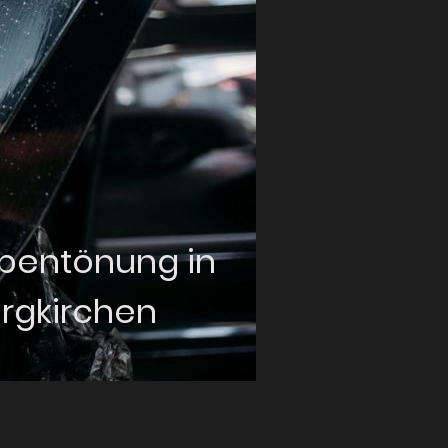
bentönung in
rgkirchen